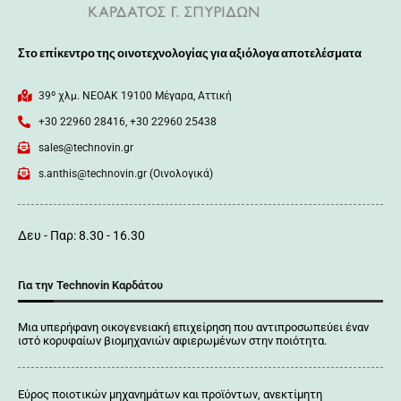
Στο επίκεντρο της οινοτεχνολογίας για αξιόλογα αποτελέσματα
39º χλμ. ΝΕΟΑΚ 19100 Mέγαρα, Αττική
+30 22960 28416, +30 22960 25438
sales@technovin.gr
s.anthis@technovin.gr (Οινολογικά)
Δευ - Παρ: 8.30 - 16.30
Για την Technovin Καρδάτου
Μια υπερήφανη οικογενειακή επιχείρηση που αντιπροσωπεύει έναν
ιστό κορυφαίων βιομηχανιών αφιερωμένων στην ποιότητα.
Εύρος ποιοτικών μηχανημάτων και προϊόντων, ανεκτίμητη