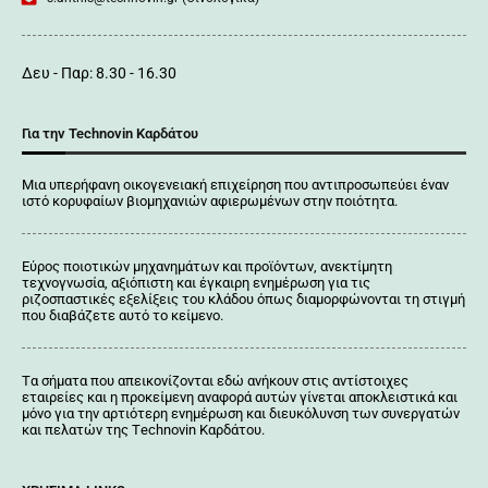
Δευ - Παρ: 8.30 - 16.30
Για την Technovin Καρδάτου
Μια υπερήφανη οικογενειακή επιχείρηση που αντιπροσωπεύει έναν
ιστό κορυφαίων βιομηχανιών αφιερωμένων στην ποιότητα.
Εύρος ποιοτικών μηχανημάτων και προϊόντων, ανεκτίμητη
τεχνογνωσία, αξιόπιστη και έγκαιρη ενημέρωση για τις
ριζοσπαστικές εξελίξεις του κλάδου όπως διαμορφώνονται τη στιγμή
που διαβάζετε αυτό το κείμενο.
Tα σήματα που απεικονίζονται
εδώ
ανήκουν στις αντίστοιχες
εταιρείες και η προκείμενη αναφορά αυτών γίνεται αποκλειστικά και
μόνο για την αρτιότερη ενημέρωση και διευκόλυνση των συνεργατών
και πελατών της Τechnovin Kαρδάτου.