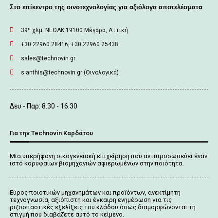
Στο επίκεντρο της οινοτεχνολογίας για αξιόλογα αποτελέσματα
39º χλμ. ΝΕΟΑΚ 19100 Mέγαρα, Αττική
+30 22960 28416, +30 22960 25438
sales@technovin.gr
s.anthis@technovin.gr (Οινολογικά)
Δευ - Παρ: 8.30 - 16.30
Για την Technovin Καρδάτου
Μια υπερήφανη οικογενειακή επιχείρηση που αντιπροσωπεύει έναν
ιστό κορυφαίων βιομηχανιών αφιερωμένων στην ποιότητα.
Εύρος ποιοτικών μηχανημάτων και προϊόντων, ανεκτίμητη
τεχνογνωσία, αξιόπιστη και έγκαιρη ενημέρωση για τις
ριζοσπαστικές εξελίξεις του κλάδου όπως διαμορφώνονται τη
στιγμή που διαβάζετε αυτό το κείμενο.