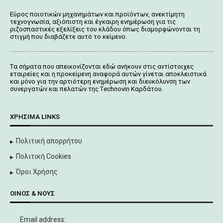
Εύρος ποιοτικών μηχανημάτων και προϊόντων, ανεκτίμητη
τεχνογνωσία, αξιόπιστη και έγκαιρη ενημέρωση για τις
ριζοσπαστικές εξελίξεις του κλάδου όπως διαμορφώνονται τη
στιγμή που διαβάζετε αυτό το κείμενο.
Tα σήματα που απεικονίζονται
εδώ
ανήκουν στις αντίστοιχες
εταιρείες και η προκείμενη αναφορά αυτών γίνεται αποκλειστικά
και μόνο για την αρτιότερη ενημέρωση και διευκόλυνση των
συνεργατών και πελατών της Τechnovin Kαρδάτου.
ΧΡΉΣΙΜΑ LINKS
Πολιτική απορρήτου
Πολιτική Cookies
Όροι Χρήσης
ΟΊΝΟΣ & ΝΟΥΣ
Email address: