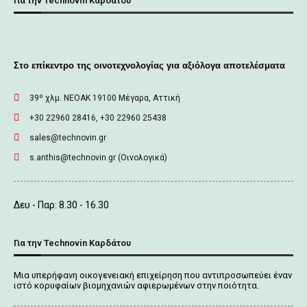
Για την Technovin Καρδάτου
Στο επίκεντρο της οινοτεχνολογίας για αξιόλογα αποτελέσματα
39º χλμ. ΝΕΟΑΚ 19100 Mέγαρα, Αττική
+30 22960 28416, +30 22960 25438
sales@technovin.gr
s.anthis@technovin.gr (Οινολογικά)
Δευ - Παρ: 8.30 - 16.30
Για την Technovin Καρδάτου
Μια υπερήφανη οικογενειακή επιχείρηση που αντιπροσωπεύει έναν
ιστό κορυφαίων βιομηχανιών αφιερωμένων στην ποιότητα.