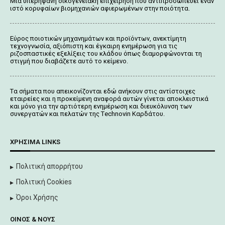
Μια υπερήφανη οικογενειακή επιχείρηση που αντιπροσωπεύει έναν
ιστό κορυφαίων βιομηχανιών αφιερωμένων στην ποιότητα.
Εύρος ποιοτικών μηχανημάτων και προϊόντων, ανεκτίμητη
τεχνογνωσία, αξιόπιστη και έγκαιρη ενημέρωση για τις
ριζοσπαστικές εξελίξεις του κλάδου όπως διαμορφώνονται τη
στιγμή που διαβάζετε αυτό το κείμενο.
Tα σήματα που απεικονίζονται
εδώ
ανήκουν στις αντίστοιχες
εταιρείες και η προκείμενη αναφορά αυτών γίνεται αποκλειστικά
και μόνο για την αρτιότερη ενημέρωση και διευκόλυνση των
συνεργατών και πελατών της Τechnovin Kαρδάτου.
ΧΡΉΣΙΜΑ LINKS
Πολιτική απορρήτου
Πολιτική Cookies
Όροι Χρήσης
ΟΊΝΟΣ & ΝΟΥΣ