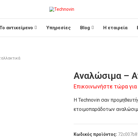
Το αντικείμενο
Υπηρεσίες
Blog
Η εταιρεία
ταλλακτικά
Αναλώσιμα – Α
Επικοινωνήστε τώρα για
Η Technovin σαν προμηθευτή
ετοιμοπαράδοτων αναλώσιμ
Κωδικός προϊόντος:
72c007b8