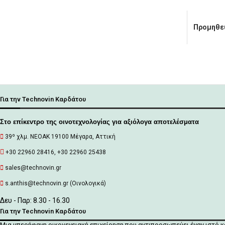
Προμηθε
Για την Technovin Καρδάτου
Στο επίκεντρο της οινοτεχνολογίας για αξιόλογα αποτελέσματα
39º χλμ. ΝΕΟΑΚ 19100 Mέγαρα, Αττική
+30 22960 28416, +30 22960 25438
sales@technovin.gr
s.anthis@technovin.gr (Οινολογικά)
Δευ - Παρ: 8.30 - 16.30
Για την Technovin Καρδάτου
Μια υπερήφανη οικογενειακή επιχείρηση που αντιπροσωπεύει έναν ιστό 