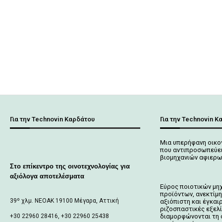
Για την Technovin Καρδάτου
Για την Technovin Κ
Μια υπερήφανη οικο
που αντιπροσωπεύει
βιομηχανιών αφιερω
Στο επίκεντρο της οινοτεχνολογίας για
αξιόλογα αποτελέσματα
Εύρος ποιοτικών μη
προϊόντων, ανεκτίμη
39º χλμ. ΝΕΟΑΚ 19100 Mέγαρα, Αττική
αξιόπιστη και έγκαι
ριζοσπαστικές εξελ
+30 22960 28416, +30 22960 25438
διαμορφώνονται τη 