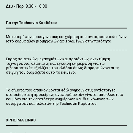
Δευ - Παρ: 8.30 - 16.30
Για την Technovin Καρδάτου
Μια υπερήφανη οικογενειακή επιχείρηση που αντιπροσωπεύει έναν
ιστό κορυφαίων βιομηχανιών αφιερωμένων στην ποιότητα.
Εύρος ποιοτικών μηχανημάτων και προϊόντων, ανεκτίμητη
τεχνογνωσία, αξιόπιστη και έγκαιρη ενημέρωση για τις
ριζοσπαστικές εξελίξεις του κλάδου όπως διαμορφώνονται τη
στιγμή που διαβάζετε αυτό το κείμενο.
Tα σήματα που απεικονίζονται
εδώ
ανήκουν στις αντίστοιχες
εταιρείες και η προκείμενη αναφορά αυτών γίνεται αποκλειστικά
και μόνο για την αρτιότερη ενημέρωση και διευκόλυνση των
συνεργατών και πελατών της Τechnovin Kαρδάτου.
ΧΡΉΣΙΜΑ LINKS