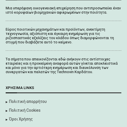
Μια υπερήφανη οικογενειακή επιχείρηση που αντιπροσωπεύει έναν
ιστό κορυφαίων βιομηχανιών αφιερωμένων στην ποιότητα.
Εύρος ποιοτικών μηχανημάτων και προϊόντων, ανεκτίμητη
τεχνογνωσία, αξιόπιστη και έγκαιρη ενημέρωση για τις
ριζοσπαστικές εξελίξεις του κλάδου όπως διαμορφώνονται τη
στιγμή που διαβάζετε αυτό το κείμενο.
Tα σήματα που απεικονίζονται
εδώ
ανήκουν στις αντίστοιχες
εταιρείες και η προκείμενη αναφορά αυτών γίνεται αποκλειστικά
και μόνο για την αρτιότερη ενημέρωση και διευκόλυνση των
συνεργατών και πελατών της Τechnovin Kαρδάτου.
ΧΡΉΣΙΜΑ LINKS
Πολιτική απορρήτου
Πολιτική Cookies
Όροι Χρήσης