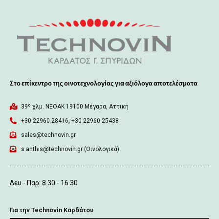
Στο επίκεντρο της οινοτεχνολογίας για αξιόλογα αποτελέσματα
39º χλμ. ΝΕΟΑΚ 19100 Mέγαρα, Αττική
+30 22960 28416, +30 22960 25438
sales@technovin.gr
s.anthis@technovin.gr (Οινολογικά)
Δευ - Παρ: 8.30 - 16.30
Για την Technovin Καρδάτου