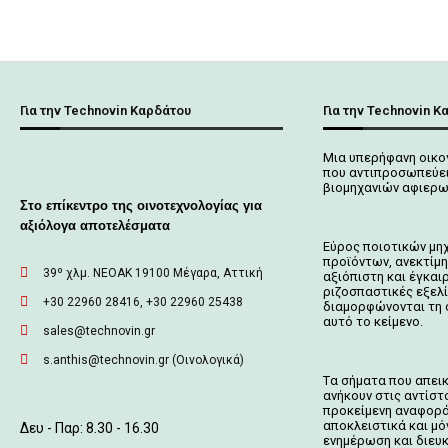
Για την Technovin Καρδάτου
Για την Technovin Κ
Μια υπερήφανη οικο
που αντιπροσωπεύει
βιομηχανιών αφιερω
Στο επίκεντρο της οινοτεχνολογίας για
αξιόλογα αποτελέσματα
Εύρος ποιοτικών μη
προϊόντων, ανεκτίμη
39º χλμ. ΝΕΟΑΚ 19100 Mέγαρα, Αττική
αξιόπιστη και έγκαι
ριζοσπαστικές εξελ
+30 22960 28416, +30 22960 25438
διαμορφώνονται τη 
αυτό το κείμενο.
sales@technovin.gr
s.anthis@technovin.gr (Οινολογικά)
Tα σήματα που απει
ανήκουν στις αντίστο
προκείμενη αναφορά
αποκλειστικά και μό
Δευ - Παρ: 8.30 - 16.30
ενημέρωση και διευ