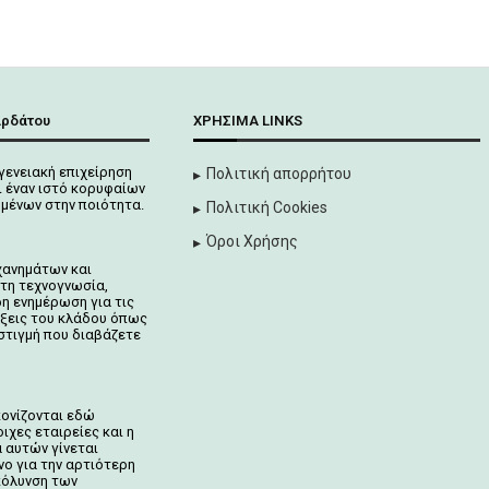
αρδάτου
ΧΡΉΣΙΜΑ LINKS
γενειακή επιχείρηση
Πολιτική απορρήτου
 έναν ιστό κορυφαίων
μένων στην ποιότητα.
Πολιτική Cookies
Όροι Χρήσης
χανημάτων και
τη τεχνογνωσία,
ρη ενημέρωση για τις
ίξεις του κλάδου όπως
στιγμή που διαβάζετε
κονίζονται
εδώ
ιχες εταιρείες και η
 αυτών γίνεται
νο για την αρτιότερη
κόλυνση των