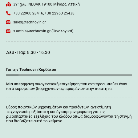
39º χλμ. ΝΕΟΑΚ 19100 Mέγαρα, Αττική
+30 22960 28416, +30 22960 25438
sales@technovin.gr
s.anthis@technovin.gr (Οινολογικά)
Δευ - Παρ: 8.30 - 16.30
Για την Technovin Καρδάτου
Μια υπερήφανη οικογενειακή επιχείρηση που αντιπροσωπεύει έναν
ιστό κορυφαίων βιομηχανιών αφιερωμένων στην ποιότητα.
Εύρος ποιοτικών μηχανημάτων και προϊόντων, ανεκτίμητη
τεχνογνωσία, αξιόπιστη και έγκαιρη ενημέρωση για τις
ριζοσπαστικές εξελίξεις του κλάδου όπως διαμορφώνονται τη στιγμή
που διαβάζετε αυτό το κείμενο.