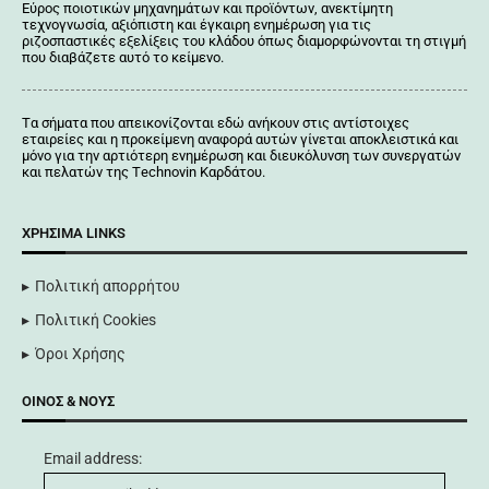
Εύρος ποιοτικών μηχανημάτων και προϊόντων, ανεκτίμητη
τεχνογνωσία, αξιόπιστη και έγκαιρη ενημέρωση για τις
ριζοσπαστικές εξελίξεις του κλάδου όπως διαμορφώνονται τη στιγμή
που διαβάζετε αυτό το κείμενο.
Tα σήματα που απεικονίζονται
εδώ
ανήκουν στις αντίστοιχες
εταιρείες και η προκείμενη αναφορά αυτών γίνεται αποκλειστικά και
μόνο για την αρτιότερη ενημέρωση και διευκόλυνση των συνεργατών
και πελατών της Τechnovin Kαρδάτου.
ΧΡΉΣΙΜΑ LINKS
Πολιτική απορρήτου
Πολιτική Cookies
Όροι Χρήσης
ΟΊΝΟΣ & ΝΟΥΣ
Email address: