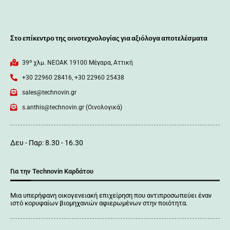
Στο επίκεντρο της οινοτεχνολογίας για αξιόλογα αποτελέσματα
39º χλμ. ΝΕΟΑΚ 19100 Mέγαρα, Αττική
+30 22960 28416, +30 22960 25438
sales@technovin.gr
s.anthis@technovin.gr (Οινολογικά)
Δευ - Παρ: 8.30 - 16.30
Για την Technovin Καρδάτου
Μια υπερήφανη οικογενειακή επιχείρηση που αντιπροσωπεύει έναν
ιστό κορυφαίων βιομηχανιών αφιερωμένων στην ποιότητα.