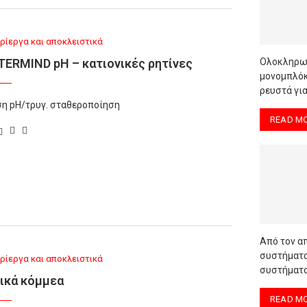
ρίεργα και αποκλειστικά
ERMIND pH – κατιονικές ρητίνες
Oλοκληρωμ
μονομπλόκ,
ρευστά για
ση pΗ/τρυγ. σταθεροποίηση
READ M
Από τον α
συστήματα
ρίεργα και αποκλειστικά
συστήματα
ικά κόμμεα
READ M