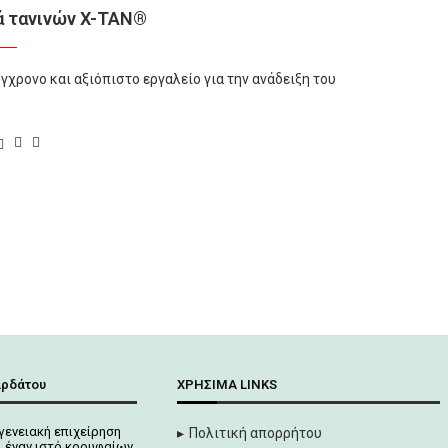
ά τανινών X-TAN®
γχρονο και αξιόπιστο εργαλείο για την ανάδειξη του
αρδάτου
ΧΡΉΣΙΜΑ LINKS
γενειακή επιχείρηση
Πολιτική απορρήτου
 έναν ιστό κορυφαίων