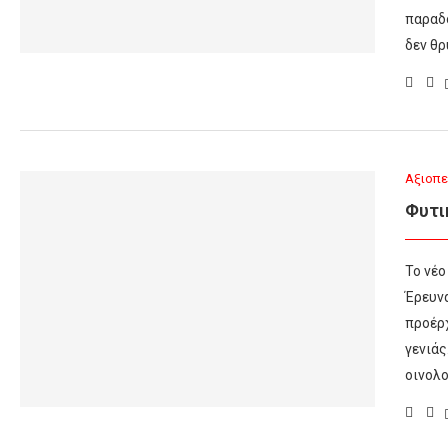
παραδο
δεν θρ
Αξιοπε
Φυτι
Το νέο
Έρευν
προέρχ
γενιάς
οινολο