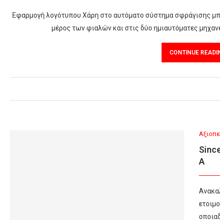
Eφαρμογή λογότυπου Χάρη στο αυτόματο σύστημα σφράγισης μπο
μέρος των φιαλών και στις δύο ημιαυτόματες μηχανές
CONTINUE READI
Αξιοπε
Sinc
A
Ανακαλ
ετοιμο
οποιαδ