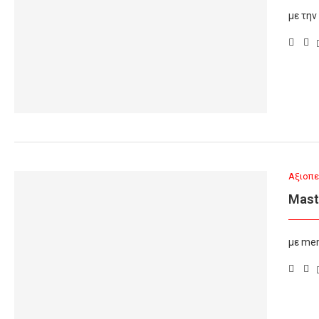
με τη
Αξιοπε
Mast
με me