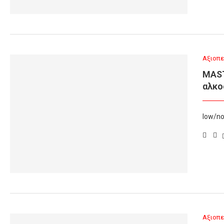
Αξιοπε
MAST
αλκο
low/no
Αξιοπε