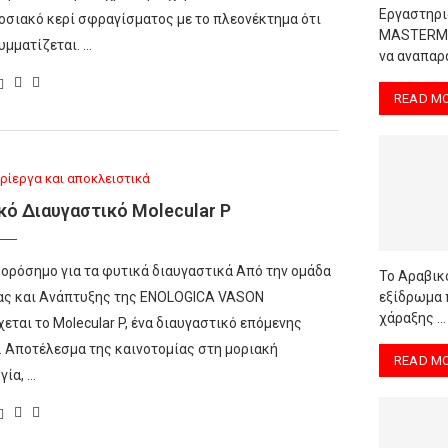
Εργαστηρι
σιακό κερί σφραγίσματος με το πλεονέκτημα ότι
MASTERMIN
υμματίζεται. …
να αναπαρά
READ M
ρίεργα και αποκλειστικά
κό Διαυγαστικό Μοlecular P
 ορόσημο για τα φυτικά διαυγαστικά Από την ομάδα
Το Αραβικό
εξίδρωμα 
ας και Ανάπτυξης της ENOLOGICA VASON
χάραξης …
εται το Molecular P, ένα διαυγαστικό επόμενης
. Αποτέλεσμα της καινοτομίας στη μοριακή
READ M
γία, …