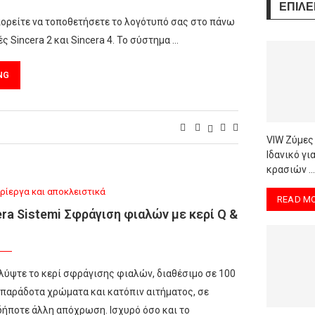
ΕΠΙΛΕ
ρείτε να τοποθετήσετε το λογότυπό σας στο πάνω
 Sincera 2 και Sincera 4. Το σύστημα …
NG
VIW Ζύμες
Ιδανικό γ
κρασιών …
ρίεργα και αποκλειστικά
READ M
era Sistemi Σφράγιση φιαλών με κερί Q &
ύψτε το κερί σφράγισης φιαλών, διαθέσιμο σε 100
παράδοτα χρώματα και κατόπιν αιτήματος, σε
ήποτε άλλη απόχρωση. Ισχυρό όσο και το