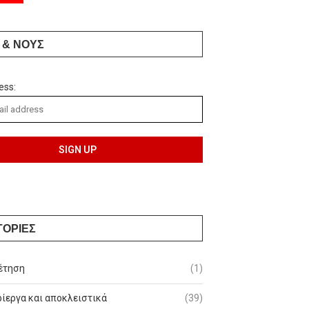
 & ΝΟΥΣ
ess:
ΓΟΡΙΕΣ
έτηση
(1)
ίεργα και αποκλειστικά
(39)