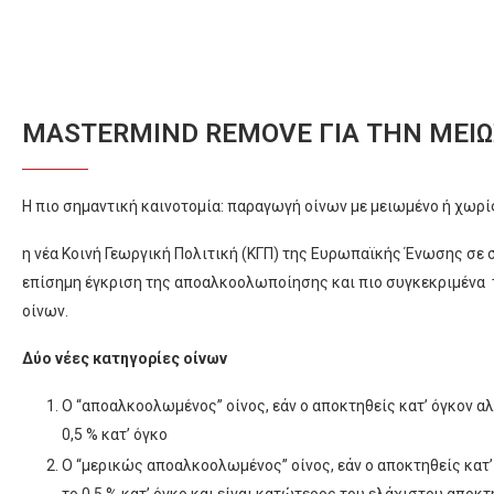
MASTERMIND REMOVE ΓΙΑ ΤΗΝ ΜΕΊΩ
Η πιο σημαντική καινοτομία: παραγωγή οίνων με μειωμένο ή χωρί
η νέα Κοινή Γεωργική Πολιτική (ΚΓΠ) της Ευρωπαϊκής Ένωσης σε 
επίσημη έγκριση της αποαλκοολωποίησης και πιο συγκεκριμένα
οίνων.
Δύο νέες κατηγορίες οίνων
Ο “αποαλκοολωμένος” οίνος, εάν ο αποκτηθείς κατ’ όγκον αλ
0,5 % κατ’ όγκο
Ο “μερικώς αποαλκοολωμένος” οίνος, εάν ο αποκτηθείς κατ’