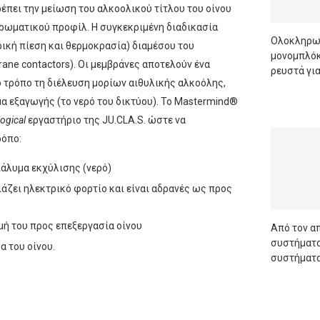
έπει την μείωση του αλκοολικού τίτλου του οίνου
ρωματικού προφίλ. Η συγκεκριμένη διαδικασία
Oλοκληρωμ
ρική πίεση και θερμοκρασία) διαμέσου του
μονομπλόκ,
ne contactors). Οι μεμβράνες αποτελούν ένα
ρευστά για
κό τρόπο τη διέλευση μορίων αιθυλικής αλκοόλης,
α εξαγωγής (το νερό του δικτύου). Το Mastermind®
READ M
ogical
εργαστήριο της JU.CLA.S. ώστε να
ρόπο:
ιάλυμα εκχύλισης (νερό)
άζει ηλεκτρικό φορτίο και είναι αδρανές ως προς
μή του προς επεξεργασία οίνου
Από τον α
συστήματα
α του οίνου.
συστήματα
READ M