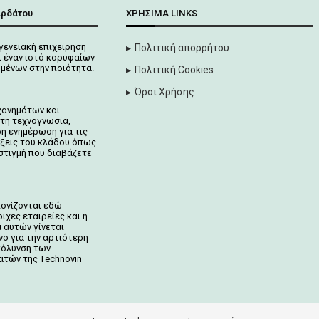
αρδάτου
ΧΡΉΣΙΜΑ LINKS
γενειακή επιχείρηση
Πολιτική απορρήτου
 έναν ιστό κορυφαίων
μένων στην ποιότητα.
Πολιτική Cookies
Όροι Χρήσης
χανημάτων και
τη τεχνογνωσία,
ρη ενημέρωση για τις
ίξεις του κλάδου όπως
στιγμή που διαβάζετε
κονίζονται
εδώ
ιχες εταιρείες και η
 αυτών γίνεται
νο για την αρτιότερη
κόλυνση των
ατών της Τechnovin