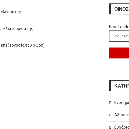
ΟΙΝΟΣ
οτελέσματος
Email addr
μό/λειτουργία της
 επεξεργασία του οίνου)
ΚΑΤΗ
Εξυπηρ
Αξιοπερ
Ευχάρισ