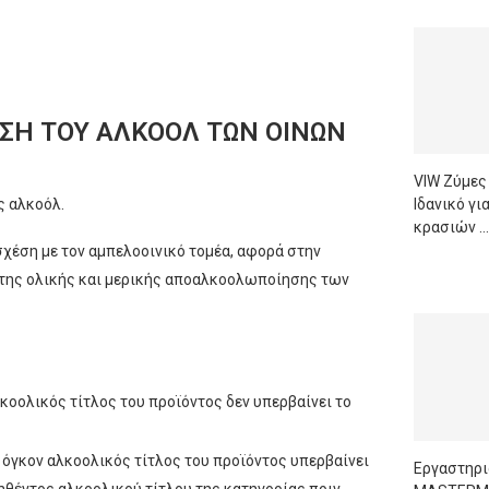
ΣΗ ΤΟΥ ΑΛΚΟΌΛ ΤΩΝ ΟΊΝΩΝ
VIW Ζύμες
ς αλκοόλ.
Ιδανικό γ
κρασιών …
σχέση με τον αμπελοοινικό τομέα, αφορά στην
READ M
 της ολικής και μερικής αποαλκοολωποίησης των
κοολικός τίτλος του προϊόντος δεν υπερβαίνει το
 όγκον αλκοολικός τίτλος του προϊόντος υπερβαίνει
Εργαστηρι