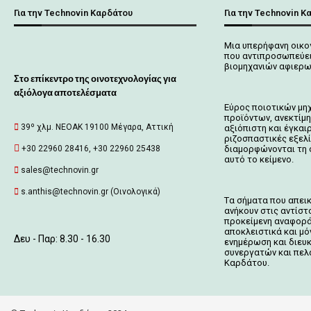
Για την Technovin Καρδάτου
Για την Technovin Κ
Μια υπερήφανη οικο
που αντιπροσωπεύει
βιομηχανιών αφιερω
Στο επίκεντρο της οινοτεχνολογίας για
αξιόλογα αποτελέσματα
Εύρος ποιοτικών μη
προϊόντων, ανεκτίμη
39º χλμ. ΝΕΟΑΚ 19100 Mέγαρα, Αττική
αξιόπιστη και έγκαι
ριζοσπαστικές εξελ
+30 22960 28416, +30 22960 25438
διαμορφώνονται τη 
αυτό το κείμενο.
sales@technovin.gr
s.anthis@technovin.gr (Οινολογικά)
Tα σήματα που απει
ανήκουν στις αντίστο
προκείμενη αναφορά
αποκλειστικά και μό
Δευ - Παρ: 8.30 - 16.30
ενημέρωση και διευ
συνεργατών και πελ
Kαρδάτου.