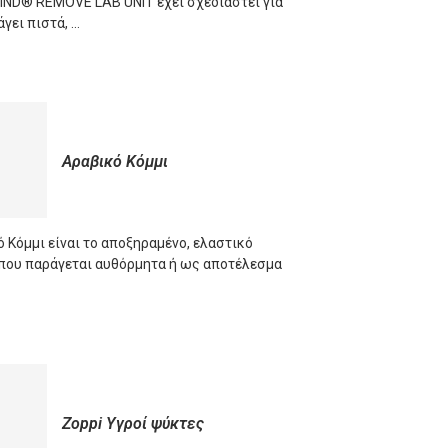
D® REMOVE LAB UNIT έχει σχεδιαστεί για
γει πιστά, …
ORE
Αραβικό Κόμμι
 Κόμμι είναι το αποξηραμένο, ελαστικό
που παράγεται αυθόρμητα ή ως αποτέλεσμα
ORE
Zoppi Υγροί ψύκτες