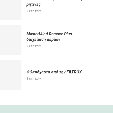
ρητίνες
2 έτη πρίν
MasterMind Remove Plus,
διαχείριση αερίων
2 έτη πρίν
Φιλτρόχαρτα από την FILTROX
3 έτη πρίν