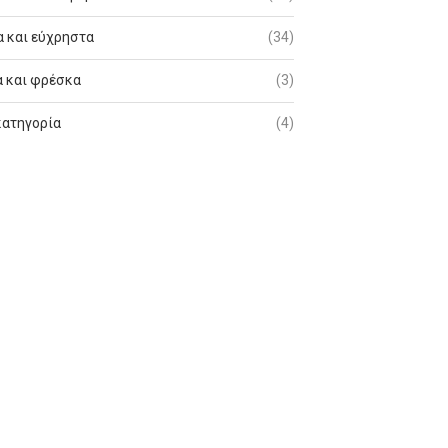
 και εύχρηστα
(34)
 και φρέσκα
(3)
κατηγορία
(4)