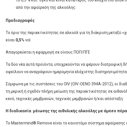
το 0,5 % κατ’ όγκο και είναι κατώτερος του ελάχιστου αποκ
από την αφαίρεση της αλκοόλης.
Προδιαγραφές
Το όριο της περιεκτικότητας σε αλκοόλ για τη διάκριση μεταξύ
είναι
0,5
% vol.
Απαγορεύεται η εφαρμογή σε οίνους ΠΟΠ/ΠΓΕ
Τα δύο νέα αυτά προϊόντα, υποχρεούνται να φέρουν διατροφική 
οφείλουν να αναγράφουν ημερομηνία ελάχιστης διατηρησιμότητας
Σύμφωνα με τις συστάσεις του OIV (OIV-OENO 394A-2012), οι δια
τη μερική ή σχεδόν πλήρη μείωση της περιεκτικότητας σε αιθανόλη
κενό, τεχνικές μεμβρανών, τεχνικές μεμβρανών ή/και απόσταξη.
Η διαδικασία μέιωσης της αιθυλικής αλκοόλης με άμεσο πέρ
Το Mastermind® Remove είναι το καινοτόμο σύστημα αφαίρεσης α