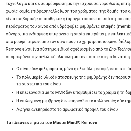
τεχνολογία και σε συμμόρφωση με την ισχύουσα νομοθεσία, επιτρ
χωρίς καμία επίδραση/αλλοίωση του χρώματος, της δομής, του α
είναι ισοβαρική και ισοθερμική (πραγματοποιείται υπό ατμοσφαι
περάσματος του οίνου από υδρόφοβες μεμβράνες επαφής (membra
σύνορο, μια ενδιάμεση επιφάνεια, η οποία επιτρέπει με επιλεκτι
υπό μορφή ατμών, από τον οίνο προς το χρησιμοποιούμενο διάλυμ
Remove είναι ένα σύστημα ειδικά σχεδιασμένο από το
Eno-Technol
απομακρύνει την αιθυλική αλκοόλη με τον ποιοτικότερο δυνατό τ
Ο οίνος δεν φιλτράρεται, μόνο η αλκοόλη μεταφέρεται στο δ
Το πολυμερές υλικό κατασκευής της μεμβράνης δεν παρουσι
τα συστατικά του οίνου
Η επεξεργασία με το MMR δεν υποβαθμίζει το χρώμα ή τη δο
Η επιλεγμένη μεμβράνη δεν επηρεάζει το κολλοειδές σύστημ
Αφήνει ανεπηρέαστο το αρωματικό προφίλ του οίνου
Τα πλεονεκτήματα του
MasterMind® Remove