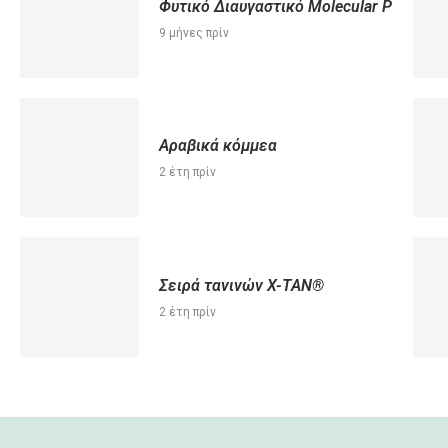
Φυτικό Διαυγαστικό Μοlecular P
9 μήνες πρίν
Αραβικά κόμμεα
2 έτη πρίν
Σειρά τανινών X-TAN®
2 έτη πρίν