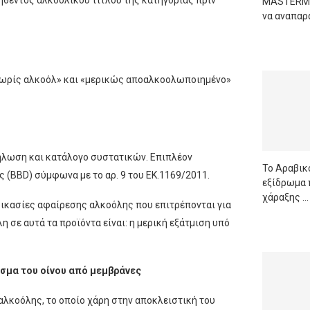
τηθέντος αλκοολικού τίτλου της κατηγορίας πριν
MASTERMIN
να αναπαρά
READ M
 «χωρίς αλκοόλ» και «μερικώς αποαλκοολωποιημένο»
δήλωση και κατάλογο συστατικών. Επιπλέον
Το Αραβικό
 (BBD) σύμφωνα με το αρ. 9 του ΕΚ.1169/2011.
εξίδρωμα 
χάραξης …
δικασίες αφαίρεσης αλκοόλης που επιτρέπονται για
 σε αυτά τα προϊόντα είναι: η μερική εξάτμιση υπό
READ M
ασμα του οίνου από μεμβράνες
λκοόλης, το οποίο χάρη στην αποκλειστική του