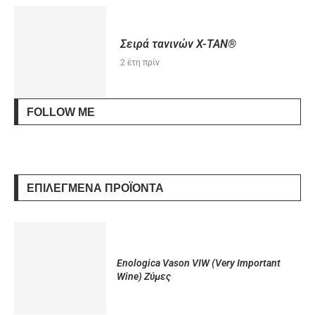
Σειρά τανινών X-TAN®
2 έτη πρίν
FOLLOW ME
ΕΠΙΛΕΓΜΈΝΑ ΠΡΟΪΌΝΤΑ
Enologica Vason VIW (Very Important
Wine) Ζύμες