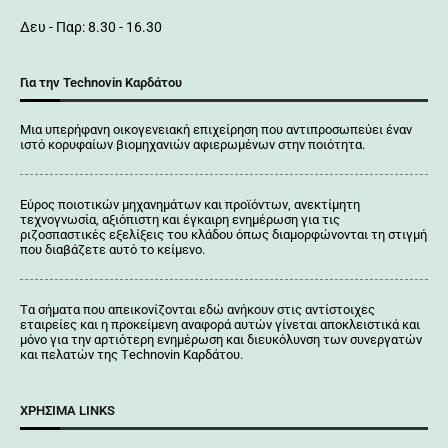
Δευ - Παρ: 8.30 - 16.30
Για την Technovin Καρδάτου
Μια υπερήφανη οικογενειακή επιχείρηση που αντιπροσωπεύει έναν
ιστό κορυφαίων βιομηχανιών αφιερωμένων στην ποιότητα.
Εύρος ποιοτικών μηχανημάτων και προϊόντων, ανεκτίμητη
τεχνογνωσία, αξιόπιστη και έγκαιρη ενημέρωση για τις
ριζοσπαστικές εξελίξεις του κλάδου όπως διαμορφώνονται τη στιγμή
που διαβάζετε αυτό το κείμενο.
Tα σήματα που απεικονίζονται
εδώ
ανήκουν στις αντίστοιχες
εταιρείες και η προκείμενη αναφορά αυτών γίνεται αποκλειστικά και
μόνο για την αρτιότερη ενημέρωση και διευκόλυνση των συνεργατών
και πελατών της Τechnovin Kαρδάτου.
ΧΡΉΣΙΜΑ LINKS