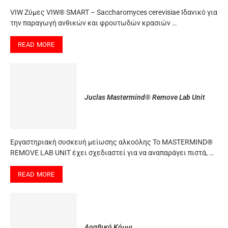
VIW Ζύμες VIW® SMART – Saccharomyces cerevisiae Ιδανικό για
την παραγωγή ανθικών και φρουτωδών κρασιών …
READ MORE
Juclas Mastermind® Remove Lab Unit
Εργαστηριακή συσκευή μείωσης αλκοόλης Το MASTERMIND®
REMOVE LAB UNIT έχει σχεδιαστεί για να αναπαράγει πιστά, …
READ MORE
Αραβικό Κόμμι