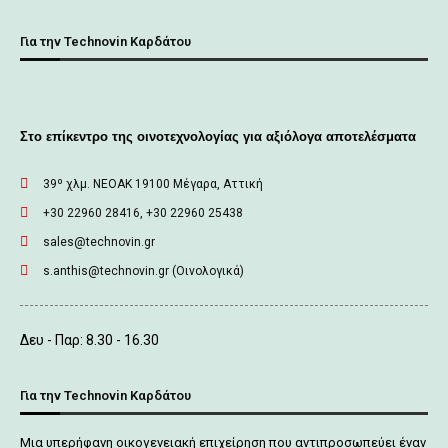
Για την Technovin Καρδάτου
Στο επίκεντρο της οινοτεχνολογίας για αξιόλογα αποτελέσματα
39º χλμ. ΝΕΟΑΚ 19100 Mέγαρα, Αττική
+30 22960 28416, +30 22960 25438
sales@technovin.gr
s.anthis@technovin.gr (Οινολογικά)
Δευ - Παρ: 8.30 - 16.30
Για την Technovin Καρδάτου
Μια υπερήφανη οικογενειακή επιχείρηση που αντιπροσωπεύει έναν