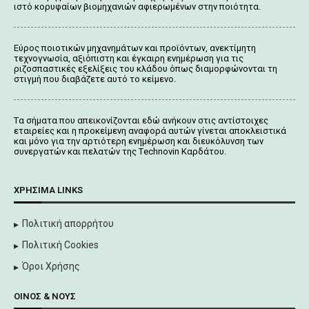
ιστό κορυφαίων βιομηχανιών αφιερωμένων στην ποιότητα.
Εύρος ποιοτικών μηχανημάτων και προϊόντων, ανεκτίμητη
τεχνογνωσία, αξιόπιστη και έγκαιρη ενημέρωση για τις
ριζοσπαστικές εξελίξεις του κλάδου όπως διαμορφώνονται τη
στιγμή που διαβάζετε αυτό το κείμενο.
Tα σήματα που απεικονίζονται
εδώ
ανήκουν στις αντίστοιχες
εταιρείες και η προκείμενη αναφορά αυτών γίνεται αποκλειστικά
και μόνο για την αρτιότερη ενημέρωση και διευκόλυνση των
συνεργατών και πελατών της Τechnovin Kαρδάτου.
ΧΡΉΣΙΜΑ LINKS
Πολιτική απορρήτου
Πολιτική Cookies
Όροι Χρήσης
ΟΊΝΟΣ & ΝΟΥΣ