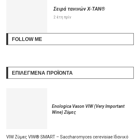
Σειρά τανινών X-TAN®
2 έτη πρίν
FOLLOW ME
ΕΠΙΛΕΓΜΈΝΑ ΠΡΟΪΌΝΤΑ
Enologica Vason VIW (Very Important
Wine) Ζύμες
VIW Ζύμες VIW® SMART – Saccharomyces cerevisiae Ιδανικό