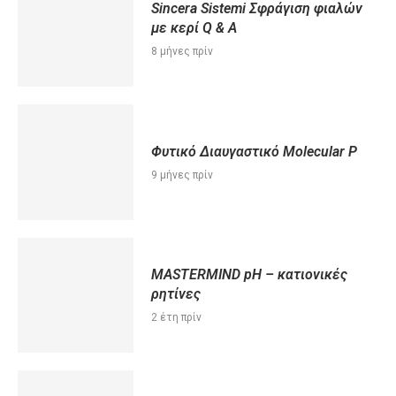
Sincera Sistemi Σφράγιση φιαλών
με κερί Q & A
8 μήνες πρίν
Φυτικό Διαυγαστικό Μοlecular P
9 μήνες πρίν
MASTERMIND pH – κατιονικές
ρητίνες
2 έτη πρίν