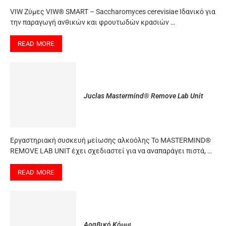
VIW Ζύμες VIW® SMART – Saccharomyces cerevisiae Ιδανικό για
την παραγωγή ανθικών και φρουτωδών κρασιών …
READ MORE
Juclas Mastermind® Remove Lab Unit
Εργαστηριακή συσκευή μείωσης αλκοόλης Το MASTERMIND®
REMOVE LAB UNIT έχει σχεδιαστεί για να αναπαράγει πιστά, …
READ MORE
Αραβικό Κόμμι