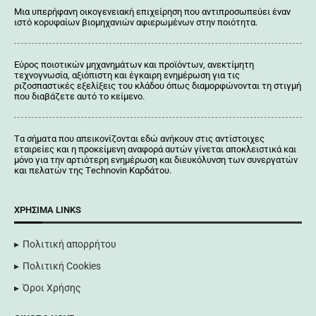
Μια υπερήφανη οικογενειακή επιχείρηση που αντιπροσωπεύει έναν
ιστό κορυφαίων βιομηχανιών αφιερωμένων στην ποιότητα.
Εύρος ποιοτικών μηχανημάτων και προϊόντων, ανεκτίμητη
τεχνογνωσία, αξιόπιστη και έγκαιρη ενημέρωση για τις
ριζοσπαστικές εξελίξεις του κλάδου όπως διαμορφώνονται τη στιγμή
που διαβάζετε αυτό το κείμενο.
Tα σήματα που απεικονίζονται
εδώ
ανήκουν στις αντίστοιχες
εταιρείες και η προκείμενη αναφορά αυτών γίνεται αποκλειστικά και
μόνο για την αρτιότερη ενημέρωση και διευκόλυνση των συνεργατών
και πελατών της Τechnovin Kαρδάτου.
ΧΡΉΣΙΜΑ LINKS
Πολιτική απορρήτου
Πολιτική Cookies
Όροι Χρήσης