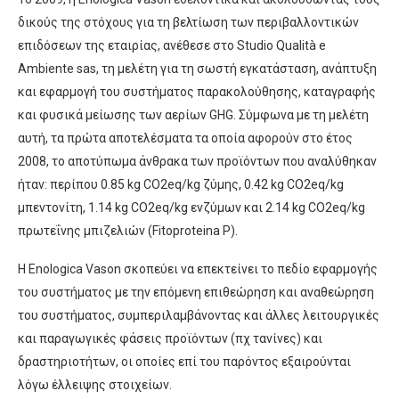
δικούς της στόχους για τη βελτίωση των περιβαλλοντικών
επιδόσεων της εταιρίας, ανέθεσε στο Studio Qualità e
Ambiente sas, τη μελέτη για τη σωστή εγκατάσταση, ανάπτυξη
και εφαρμογή του συστήματος παρακολούθησης, καταγραφής
και φυσικά μείωσης των αερίων GHG. Σύμφωνα με τη μελέτη
αυτή, τα πρώτα αποτελέσματα τα οποία αφορούν στο έτος
2008, το αποτύπωμα άνθρακα των προϊόντων που αναλύθηκαν
ήταν: περίπου 0.85 kg CO2eq/kg ζύμης, 0.42 kg CO2eq/kg
μπεντονίτη, 1.14 kg CO2eq/kg ενζύμων και 2.14 kg CO2eq/kg
πρωτεΐνης μπιζελιών (Fitoproteina P).
Η Enologica Vason σκοπεύει να επεκτείνει το πεδίο εφαρμογής
του συστήματος με την επόμενη επιθεώρηση και αναθεώρηση
του συστήματος, συμπεριλαμβάνοντας και άλλες λειτουργικές
και παραγωγικές φάσεις προϊόντων (πχ τανίνες) και
δραστηριοτήτων, οι οποίες επί του παρόντος εξαιρούνται
λόγω έλλειψης στοιχείων.