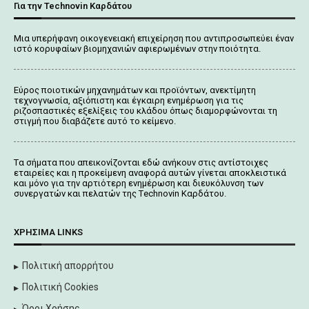
Για την Technovin Καρδάτου
Μια υπερήφανη οικογενειακή επιχείρηση που αντιπροσωπεύει έναν
ιστό κορυφαίων βιομηχανιών αφιερωμένων στην ποιότητα.
Εύρος ποιοτικών μηχανημάτων και προϊόντων, ανεκτίμητη
τεχνογνωσία, αξιόπιστη και έγκαιρη ενημέρωση για τις
ριζοσπαστικές εξελίξεις του κλάδου όπως διαμορφώνονται τη
στιγμή που διαβάζετε αυτό το κείμενο.
Tα σήματα που απεικονίζονται
εδώ
ανήκουν στις αντίστοιχες
εταιρείες και η προκείμενη αναφορά αυτών γίνεται αποκλειστικά
και μόνο για την αρτιότερη ενημέρωση και διευκόλυνση των
συνεργατών και πελατών της Τechnovin Kαρδάτου.
ΧΡΉΣΙΜΑ LINKS
Πολιτική απορρήτου
Πολιτική Cookies
Όροι Χρήσης