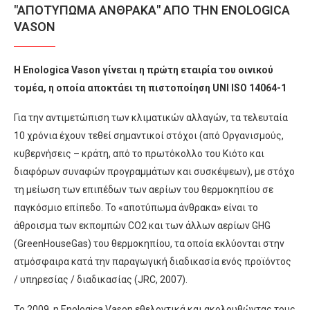
"AΠΟΤΎΠΩΜΑ ΆΝΘΡΑΚΑ" ΑΠΌ ΤΗΝ ENOLOGICA
VASON
Η Enologica Vason γίνεται η πρώτη εταιρία του οινικού
τομέα, η οποία αποκτάει τη πιστοποίηση UNI ISO 14064-1
Για την αντιμετώπιση των κλιματικών αλλαγών, τα τελευταία
10 χρόνια έχουν τεθεί σημαντικοί στόχοι (από Οργανισμούς,
κυβερνήσεις – κράτη, από το πρωτόκολλο του Κιότο και
διαφόρων συναφών προγραμμάτων και συσκέψεων), με στόχο
τη μείωση των επιπέδων των αερίων του θερμοκηπίου σε
παγκόσμιο επίπεδο. Το «αποτύπωμα άνθρακα» είναι το
άθροισμα των εκπομπών CO2 και των άλλων αερίων GHG
(GreenHouseGas) του θερμοκηπίου, τα οποία εκλύονται στην
ατμόσφαιρα κατά την παραγωγική διαδικασία ενός προϊόντος
/ υπηρεσίας / διαδικασίας (JRC, 2007).
Το 2009, η Enologica Vason εθελοντικά και ακολουθώντας τους