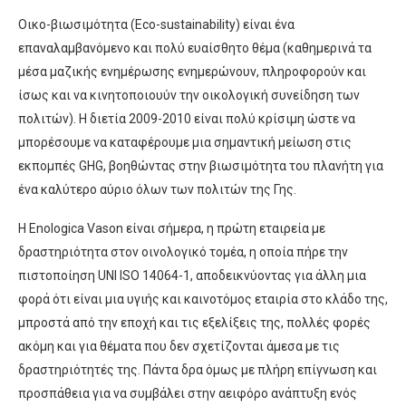
Οικο-βιωσιμότητα (Eco-sustainability) είναι ένα
επαναλαμβανόμενο και πολύ ευαίσθητο θέμα (καθημερινά τα
μέσα μαζικής ενημέρωσης ενημερώνουν, πληροφορούν και
ίσως και να κινητοποιουύν την οικολογική συνείδηση των
πολιτών). Η διετία 2009-2010 είναι πολύ κρίσιμη ώστε να
μπορέσουμε να καταφέρουμε μια σημαντική μείωση στις
εκπομπές GHG, βοηθώντας στην βιωσιμότητα του πλανήτη για
ένα καλύτερο αύριο όλων των πολιτών της Γης.
Η Enologica Vason είναι σήμερα, η πρώτη εταιρεία με
δραστηριότητα στον οινολογικό τομέα, η οποία πήρε την
πιστοποίηση UNI ISO 14064-1, αποδεικνύοντας για άλλη μια
φορά ότι είναι μια υγιής και καινοτόμος εταιρία στο κλάδο της,
μπροστά από την εποχή και τις εξελίξεις της, πολλές φορές
ακόμη και για θέματα που δεν σχετίζονται άμεσα με τις
δραστηριότητές της. Πάντα δρα όμως με πλήρη επίγνωση και
προσπάθεια για να συμβάλει στην αειφόρο ανάπτυξη ενός