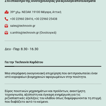
Στο επίκεντρο της οινοτεχνολογίας για αξιόλογα αποτελέσματα
39º χλμ. ΝΕΟΑΚ 19100 Mέγαρα, Αττική
+30 22960 28416, +30 22960 25438
sales@technovin.gr
s.anthis@technovin.gr (Οινολογικά)
Δευ - Παρ: 8.30 - 16.30
Για την Technovin Καρδάτου
Μια υπερήφανη οικογενειακή επιχείρηση που αντιπροσωπεύει έναν
ιστό κορυφαίων βιομηχανιών αφιερωμένων στην ποιότητα.
Εύρος ποιοτικών μηχανημάτων και προϊόντων, ανεκτίμητη
τεχνογνωσία, αξιόπιστη και έγκαιρη ενημέρωση για τις
ριζοσπαστικές εξελίξεις του κλάδου όπως διαμορφώνονται τη στιγμή
που διαβάζετε αυτό το κείμενο.