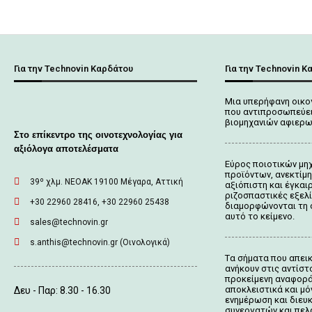
Για την Technovin Καρδάτου
Για την Technovin Κ
Μια υπερήφανη οικο
που αντιπροσωπεύει
βιομηχανιών αφιερω
Στο επίκεντρο της οινοτεχνολογίας για
αξιόλογα αποτελέσματα
Εύρος ποιοτικών μη
προϊόντων, ανεκτίμη
39º χλμ. ΝΕΟΑΚ 19100 Mέγαρα, Αττική
αξιόπιστη και έγκαι
ριζοσπαστικές εξελ
+30 22960 28416, +30 22960 25438
διαμορφώνονται τη 
αυτό το κείμενο.
sales@technovin.gr
s.anthis@technovin.gr (Οινολογικά)
Tα σήματα που απει
ανήκουν στις αντίστο
προκείμενη αναφορά
αποκλειστικά και μό
Δευ - Παρ: 8.30 - 16.30
ενημέρωση και διευ
συνεργατών και πελ