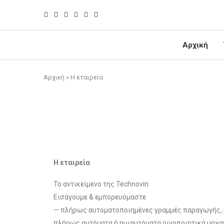
Αρχική
Αρχική
»
Η εταιρεία
H εταιρεία
Το αντικείμενο της Technovin
Εισάγουμε & εμπορευόμαστε
— πλήρως αυτοματοποιημένες γραμμές παραγωγής,
πλήρως αυτόματα ή ημιαυτόματα οινοποιητικά μηχα