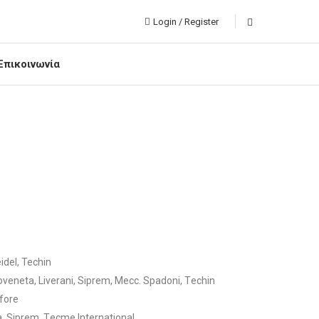
Login / Register
Επικοινωνία
idel, Techin
veneta, Liverani, Siprem, Μecc. Spadoni, Τechin
fore
 Siprem, Τecme International