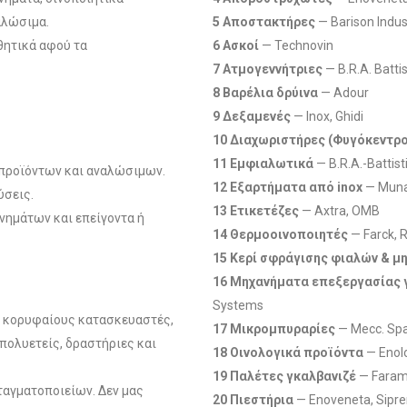
αλώσιμα.
5 Αποστακτήρες
— Barison Indus
θητικά αφού τα
6 Ασκοί
— Technovin
7 Ατμογεννήτριες
— B.R.A. Battis
8 Βαρέλια δρύινα
— Adour
9 Δεξαμενές
— Inox, Ghidi
10 Διαχωριστήρες (Φυγόκεντρο
11 Εμφιαλωτικά
— B.R.A.-Battist
 προϊόντων και αναλώσιμων.
12 Εξαρτήματα από inox
— Munar
ύσεις.
13 Ετικετέζες
— Axtra, OMB
νημάτων και επείγοντα ή
14 Θερμοοινοποιητές
— Farck, 
15 Κερί σφράγισης φιαλών & 
16 Μηχανήματα επεξεργασίας γ
Systems
ς κορυφαίους κατασκευαστές,
17 Μικρομπυραρίες
— Μecc. Spa
 πολυετείς, δραστήριες και
18 Οινολογικά προϊόντα
— Enol
19 Παλέτες γκαλβανιζέ
— Fara
ταγματοποιείων. Δεν μας
20 Πιεστήρια
— Enoveneta, Sipr