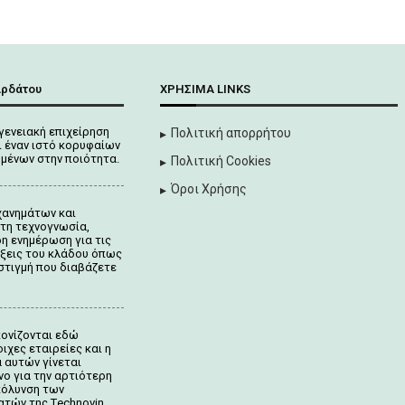
αρδάτου
ΧΡΉΣΙΜΑ LINKS
γενειακή επιχείρηση
Πολιτική απορρήτου
 έναν ιστό κορυφαίων
μένων στην ποιότητα.
Πολιτική Cookies
Όροι Χρήσης
χανημάτων και
τη τεχνογνωσία,
ρη ενημέρωση για τις
ίξεις του κλάδου όπως
στιγμή που διαβάζετε
κονίζονται
εδώ
ιχες εταιρείες και η
 αυτών γίνεται
νο για την αρτιότερη
κόλυνση των
ατών της Τechnovin