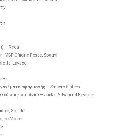
try
tin
ι)
— Reda
in, MBF, Officine Pesce, Spagni
etto, Laveggi
Reda
μηχανήματα εφαρμογής
— Sincera Sistemi
λεύκους και οίνου
— Juclas Advanced Bevrage
doni, Speidel
ogica Vason
me
em