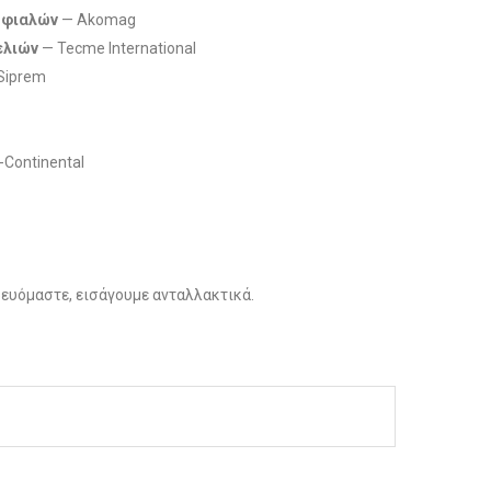
 φιαλών
— Akomag
ελιών
— Tecme International
Siprem
-Continental
ρευόμαστε, εισάγουμε ανταλλακτικά.