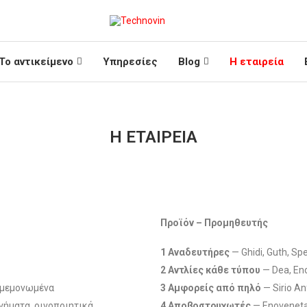
Το αντικείμενο
Υπηρεσίες
Blog
Η εταιρεία
Η ΕΤΑΙΡΕΊΑ
Προϊόν – Προμηθευτής
1 Αναδευτήρες
— Ghidi, Guth, Spe
2 Αντλίες κάθε τύπου
— Dea, Eno
 μεμονωμένα
3 Αμφορείς από πηλό
— Sirio An
νήματα, οινοποιητικά
4 Αποβοστρυχωτές
— Enoveneta,