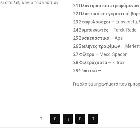
ει στο λεξιλόγιο του νου των
21 Πλυντήρια επιστρεφόμενων
22 Πλυστικά και γεμιστικά βαρ
23 Σταφυλοδόχοι
— Enoveneta, 
24 Συμπυκνωτές
— Farck, Reda
25 Συσκευαστικά
— Ape
26 Σωλήνες τροφίμων
— Merlett
27 Φίλτρα
— Mecc. Spadoni
28 Φιλτρόχαρτα
— Filtrox
29 Ψυκτικά
—
Για όλα τα μηχανήματα που εμπο